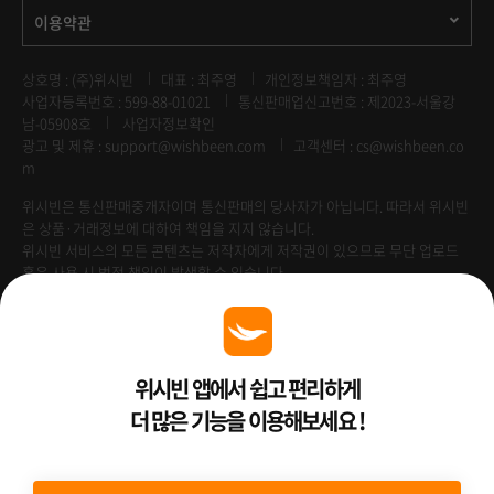
이용약관
상호명 : (주)위시빈
대표 : 최주영
개인정보책임자 : 최주영
사업자등록번호 : 599-88-01021
통신판매업신고번호 : 제2023-서울강
남-05908호
사업자정보확인
광고 및 제휴 :
support@wishbeen.com
고객센터 : cs@wishbeen.co
m
위시빈은 통신판매중개자이며 통신판매의 당사자가 아닙니다. 따라서 위시빈
은 상품·거래정보에 대하여 책임을 지지 않습니다.
위시빈 서비스의 모든 콘텐츠는 저작자에게 저작권이 있으므로 무단 업로드
혹은 사용 시 법적 책임이 발생할 수 있습니다.
Venture Enterprise
위시빈 앱에서 쉽고 편리하게
더 많은 기능을 이용해보세요 !