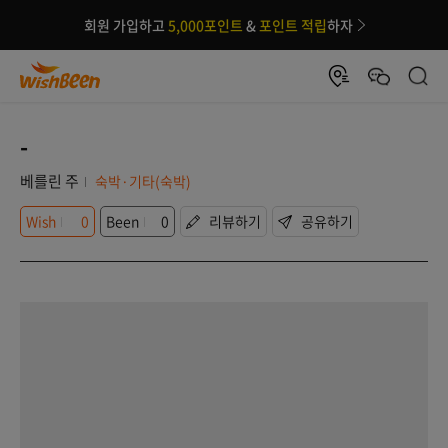
회원 가입하고
5,000포인트
&
포인트 적립
하자
-
베를린 주
숙박·기타(숙박)
Wish
0
Been
0
리뷰하기
공유하기