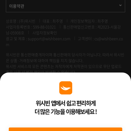
이용약관
상호명 : (주)위시빈
대표 : 최주영
개인정보책임자 : 최주영
사업자등록번호 : 599-88-01021
통신판매업신고번호 : 제2023-서울강
남-05908호
사업자정보확인
광고 및 제휴 :
support@wishbeen.com
고객센터 : cs@wishbeen.co
m
위시빈은 통신판매중개자이며 통신판매의 당사자가 아닙니다. 따라서 위시빈
은 상품·거래정보에 대하여 책임을 지지 않습니다.
위시빈 서비스의 모든 콘텐츠는 저작자에게 저작권이 있으므로 무단 업로드
혹은 사용 시 법적 책임이 발생할 수 있습니다.
Venture Enterprise
위시빈 앱에서 쉽고 편리하게
더 많은 기능을 이용해보세요 !