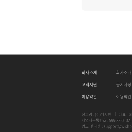
회사소개
회사소개
고객지원
공지사항
이용약관
이용약관
상호명 : (주)위시빈
대표 : 
사업자등록번호 : 599-88-01021
광고 및 제휴 :
support@wishb