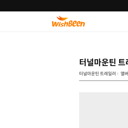
터널마운틴 트
터널마운틴 트레일러
앨버