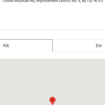
Tunnel Mountain Rd, Improvement District No. 9, AB T0L 캐나다
지도
정보