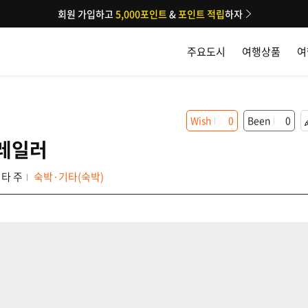
회원 가입하고
5,000포인트
&
포인트 적립
하자
주요도시
여행상품
여
Wish
0
Been
0
레일러
타 주
숙박·기타(숙박)