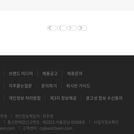
브랜드 미디어
채용공고
제휴문의
자주묻는질문
문의하기
위시빈 가이드
개인정보 처리방침
제3자 정보제공
광고성 정보 수신동의
최주영
개인정보책임자 : 최주영
통신판매업신고번호 : 제2023-서울강남-05908호
사업자정보확인
een.com
고객센터 : cs@wishbeen.com