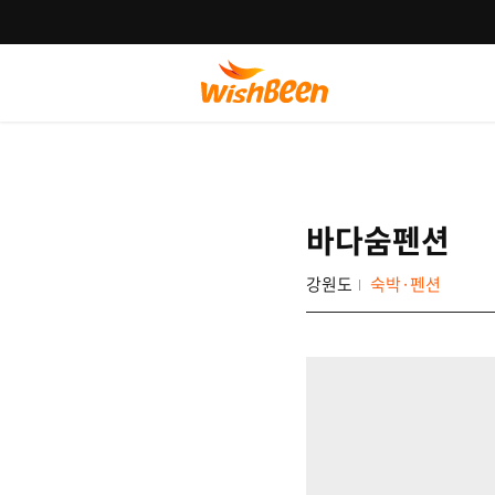
바다숨펜션
강원도
숙박·펜션