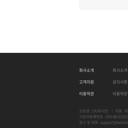
회사소개
회사소개
고객지원
공지사항
이용약관
이용약관
상호명 : (주)위시빈
대표 : 
사업자등록번호 : 599-88-01021
광고 및 제휴 :
support@wishb