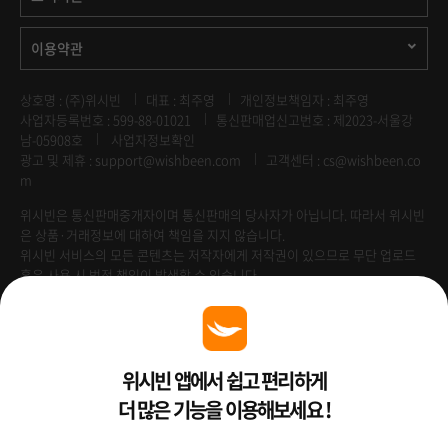
이용약관
상호명 : (주)위시빈
대표 : 최주영
개인정보책임자 : 최주영
사업자등록번호 : 599-88-01021
통신판매업신고번호 : 제2023-서울강
남-05908호
사업자정보확인
광고 및 제휴 :
support@wishbeen.com
고객센터 : cs@wishbeen.co
m
위시빈은 통신판매중개자이며 통신판매의 당사자가 아닙니다. 따라서 위시빈
은 상품·거래정보에 대하여 책임을 지지 않습니다.
위시빈 서비스의 모든 콘텐츠는 저작자에게 저작권이 있으므로 무단 업로드
혹은 사용 시 법적 책임이 발생할 수 있습니다.
Venture Enterprise
위시빈 앱에서 쉽고 편리하게
더 많은 기능을 이용해보세요 !