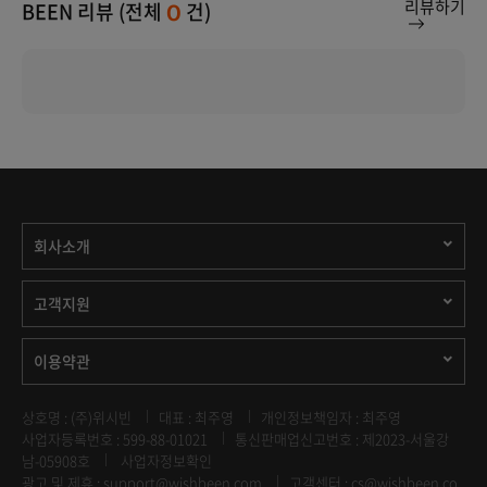
리뷰하기
BEEN 리뷰 (전체
건)
0
회사소개
고객지원
이용약관
상호명 : (주)위시빈
대표 : 최주영
개인정보책임자 : 최주영
사업자등록번호 : 599-88-01021
통신판매업신고번호 : 제2023-서울강
남-05908호
사업자정보확인
광고 및 제휴 :
support@wishbeen.com
고객센터 : cs@wishbeen.co