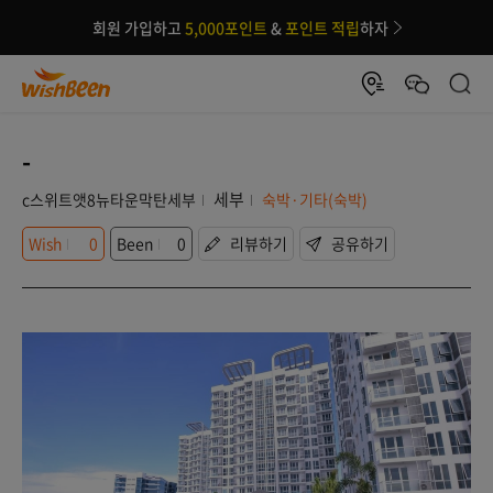
회원 가입하고
5,000포인트
&
포인트 적립
하자
-
세부
c스위트앳8뉴타운막탄세부
숙박·기타(숙박)
Wish
0
Been
0
리뷰하기
공유하기