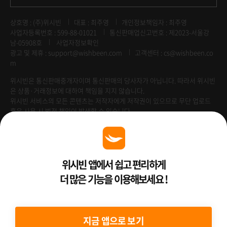
상호명 : (주)위시빈
대표 : 최주영
개인정보책임자 : 최주영
사업자등록번호 : 599-88-01021
통신판매업신고번호 : 제2023-서울강
남-05908호
사업자정보확인
광고 및 제휴 :
support@wishbeen.com
고객센터 : cs@wishbeen.co
m
위시빈은 통신판매중개자이며 통신판매의 당사자가 아닙니다. 따라서 위시빈
은 상품·거래정보에 대하여 책임을 지지 않습니다.
위시빈 서비스의 모든 콘텐츠는 저작자에게 저작권이 있으므로 무단 업로드
혹은 사용 시 법적 책임이 발생할 수 있습니다.
Venture Enterprise
위시빈 앱에서 쉽고 편리하게
더 많은 기능을 이용해보세요 !
2022 ⓒ Better Than WishBeen.
지금 앱으로 보기