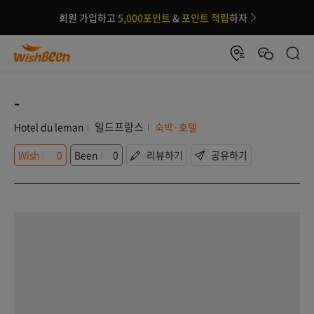
회원 가입하고
5,000포인트
&
포인트 적립
하자
-
일드프랑스
Hotel du leman
숙박·호텔
Wish
0
Been
0
리뷰하기
공유하기