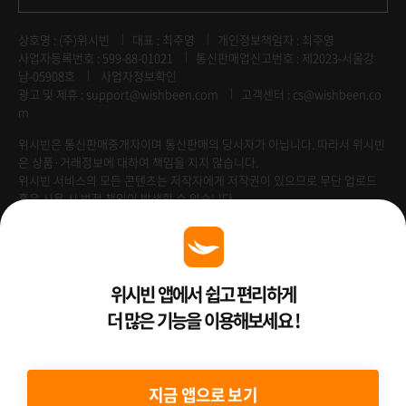
상호명 : (주)위시빈
대표 : 최주영
개인정보책임자 : 최주영
사업자등록번호 : 599-88-01021
통신판매업신고번호 : 제2023-서울강
남-05908호
사업자정보확인
광고 및 제휴 :
support@wishbeen.com
고객센터 : cs@wishbeen.co
m
위시빈은 통신판매중개자이며 통신판매의 당사자가 아닙니다. 따라서 위시빈
은 상품·거래정보에 대하여 책임을 지지 않습니다.
위시빈 서비스의 모든 콘텐츠는 저작자에게 저작권이 있으므로 무단 업로드
혹은 사용 시 법적 책임이 발생할 수 있습니다.
Venture Enterprise
위시빈 앱에서 쉽고 편리하게
더 많은 기능을 이용해보세요 !
2022 ⓒ Better Than WishBeen.
지금 앱으로 보기