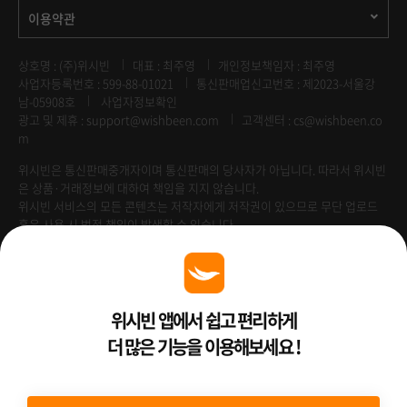
이용약관
상호명 : (주)위시빈
대표 : 최주영
개인정보책임자 : 최주영
사업자등록번호 : 599-88-01021
통신판매업신고번호 : 제2023-서울강
남-05908호
사업자정보확인
광고 및 제휴 :
support@wishbeen.com
고객센터 : cs@wishbeen.co
m
위시빈은 통신판매중개자이며 통신판매의 당사자가 아닙니다. 따라서 위시빈
은 상품·거래정보에 대하여 책임을 지지 않습니다.
위시빈 서비스의 모든 콘텐츠는 저작자에게 저작권이 있으므로 무단 업로드
혹은 사용 시 법적 책임이 발생할 수 있습니다.
Venture Enterprise
위시빈 앱에서 쉽고 편리하게
더 많은 기능을 이용해보세요 !