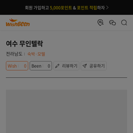
회원 가입하고
5,000포인트
&
포인트 적립
하자
여수 무인텔락
전라남도
숙박·모텔
Wish
0
Been
0
리뷰하기
공유하기