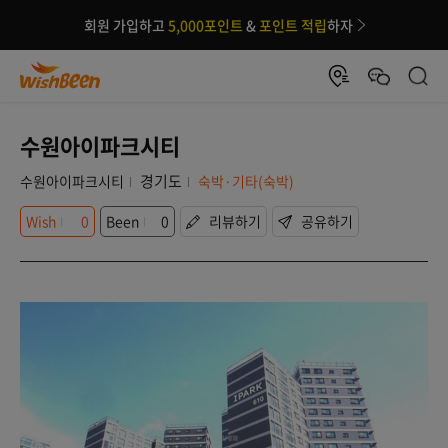
회원 가입하고
5,000포인트
&
포인트 적립
하자
수원아이파크시티
경기도
수원아이파크시티
숙박·기타(숙박)
Wish
0
Been
0
리뷰하기
공유하기