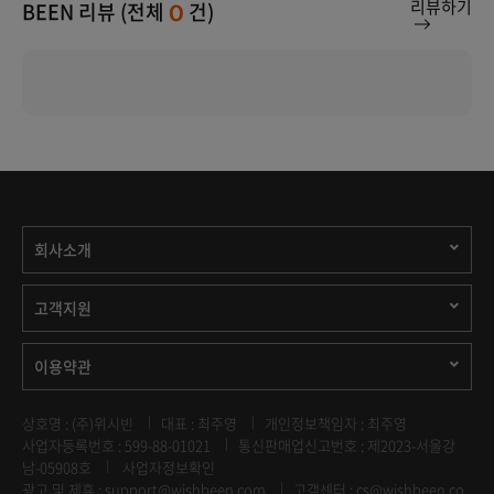
리뷰하기
BEEN 리뷰 (전체
건)
0
회사소개
고객지원
이용약관
상호명 : (주)위시빈
대표 : 최주영
개인정보책임자 : 최주영
사업자등록번호 : 599-88-01021
통신판매업신고번호 : 제2023-서울강
남-05908호
사업자정보확인
광고 및 제휴 :
support@wishbeen.com
고객센터 : cs@wishbeen.co