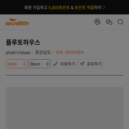
회원 가입하고
5,000포인트
&
포인트 적립
하자
플루토하우스
경상남도
pluto's house
숙박·에어비앤비
Wish
0
Been
0
리뷰하기
공유하기