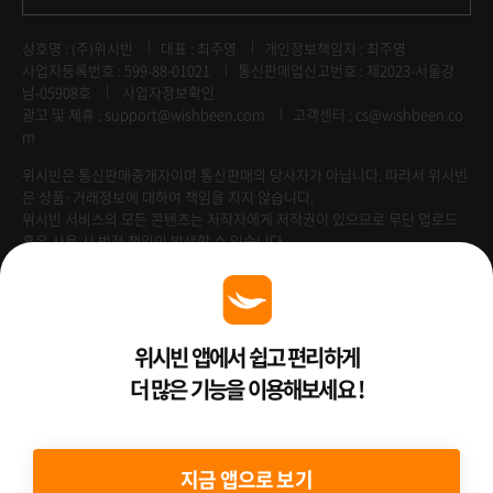
상호명 : (주)위시빈
대표 : 최주영
개인정보책임자 : 최주영
사업자등록번호 : 599-88-01021
통신판매업신고번호 : 제2023-서울강
남-05908호
사업자정보확인
광고 및 제휴 :
support@wishbeen.com
고객센터 : cs@wishbeen.co
m
위시빈은 통신판매중개자이며 통신판매의 당사자가 아닙니다. 따라서 위시빈
은 상품·거래정보에 대하여 책임을 지지 않습니다.
위시빈 서비스의 모든 콘텐츠는 저작자에게 저작권이 있으므로 무단 업로드
혹은 사용 시 법적 책임이 발생할 수 있습니다.
Venture Enterprise
위시빈 앱에서 쉽고 편리하게
더 많은 기능을 이용해보세요 !
2022 ⓒ Better Than WishBeen.
지금 앱으로 보기