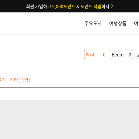
회원 가입하고
5,000포인트
&
포인트 적립
하자
주요도시
여행상품
여
Wish
0
Been
0
숙박·기타(숙박)