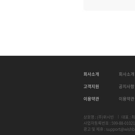
회사소개
회사소개
고객지원
공지사항
이용약관
이용약관
상호명 : (주)위시빈
대표 : 
사업자등록번호 : 599-88-01021
광고 및 제휴 :
support@wishb