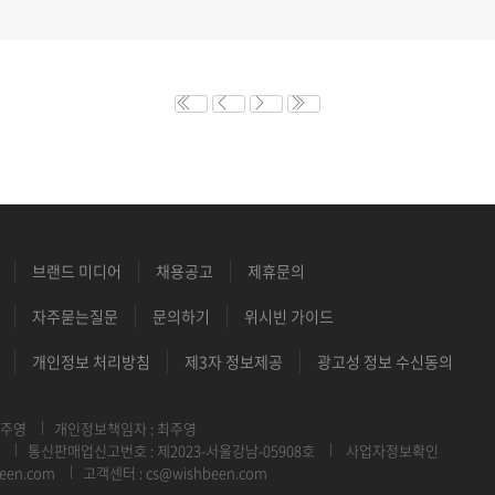
브랜드 미디어
채용공고
제휴문의
자주묻는질문
문의하기
위시빈 가이드
개인정보 처리방침
제3자 정보제공
광고성 정보 수신동의
최주영
개인정보책임자 : 최주영
통신판매업신고번호 : 제2023-서울강남-05908호
사업자정보확인
een.com
고객센터 : cs@wishbeen.com