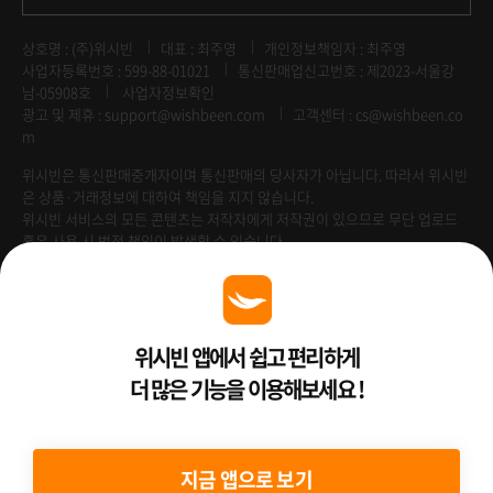
상호명 : (주)위시빈
대표 : 최주영
개인정보책임자 : 최주영
사업자등록번호 : 599-88-01021
통신판매업신고번호 : 제2023-서울강
남-05908호
사업자정보확인
광고 및 제휴 :
support@wishbeen.com
고객센터 : cs@wishbeen.co
m
위시빈은 통신판매중개자이며 통신판매의 당사자가 아닙니다. 따라서 위시빈
은 상품·거래정보에 대하여 책임을 지지 않습니다.
위시빈 서비스의 모든 콘텐츠는 저작자에게 저작권이 있으므로 무단 업로드
혹은 사용 시 법적 책임이 발생할 수 있습니다.
Venture Enterprise
위시빈 앱에서 쉽고 편리하게
더 많은 기능을 이용해보세요 !
2022 ⓒ Better Than WishBeen.
지금 앱으로 보기