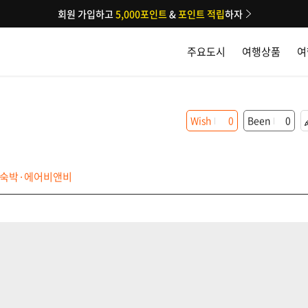
회원 가입하고
5,000포인트
&
포인트 적립
하자
주요도시
여행상품
여
Wish
0
Been
0
숙박·에어비앤비