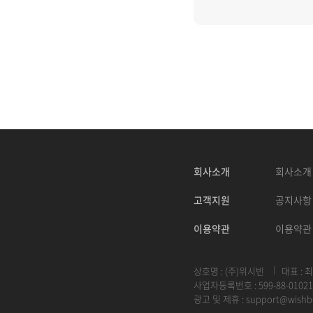
회사소개
회사소개
고객지원
공지사항
이용약관
이용약관
상호명 : (주)위시빈
대표 : 
사업자등록번호 : 599-88-01021
광고 및 제휴 :
support@wishb