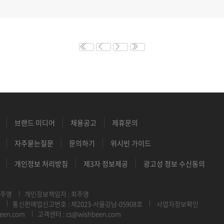
브랜드 미디어
채용공고
제휴문의
자주묻는질문
문의하기
위시빈 가이드
개인정보 처리방침
제3자 정보제공
광고성 정보 수신동의
최주영
개인정보책임자 : 최주영
통신판매업신고번호 : 제2023-서울강남-05908호
사업자정보확인
een.com
고객센터 : cs@wishbeen.com