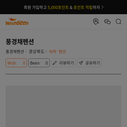
회원 가입하고
5,000포인트
&
포인트 적립
하자
풍경채펜션
경상북도
풍경채펜션
숙박·펜션
Wish
0
Been
0
리뷰하기
공유하기