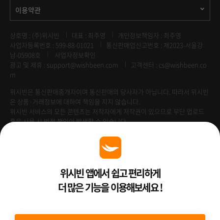
이용약관
상호명 : (주)위시빈
대표 : 최주영
개인정보책임자 : 최주영
사업자등록번호 : 599-88-01021
통신판매업신고번호 : 제2023-서울강
남-05908호
사업자정보확인
광고 및 제휴 :
support@wishbeen.com
고객센터 : cs@wishbeen.co
m
위시빈은 통신판매중개자이며 통신판매의 당사자가 아닙니다. 따라서 위시빈
은 상품·거래정보에 대하여 책임을 지지 않습니다.
위시빈 서비스의 모든 콘텐츠는 저작자에게 저작권이 있으므로 무단 업로드
혹은 사용 시 법적 책임이 발생할 수 있습니다.
Venture Enterprise
위시빈 앱에서 쉽고 편리하게
더 많은 기능을 이용해보세요 !