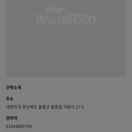
간략소개
주소
대한민국 경상북도 울릉군 울릉읍 저동리 37-1
연락처
01044880799