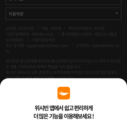
이용약관
상호명 : (주)위시빈
대표 : 최주영
개인정보책임자 : 최주영
사업자등록번호 : 599-88-01021
통신판매업신고번호 : 제2023-서울강
남-05908호
사업자정보확인
광고 및 제휴 :
support@wishbeen.com
고객센터 : cs@wishbeen.co
m
위시빈은 통신판매중개자이며 통신판매의 당사자가 아닙니다. 따라서 위시빈
은 상품·거래정보에 대하여 책임을 지지 않습니다.
위시빈 서비스의 모든 콘텐츠는 저작자에게 저작권이 있으므로 무단 업로드
혹은 사용 시 법적 책임이 발생할 수 있습니다.
Venture Enterprise
위시빈 앱에서 쉽고 편리하게
더 많은 기능을 이용해보세요 !