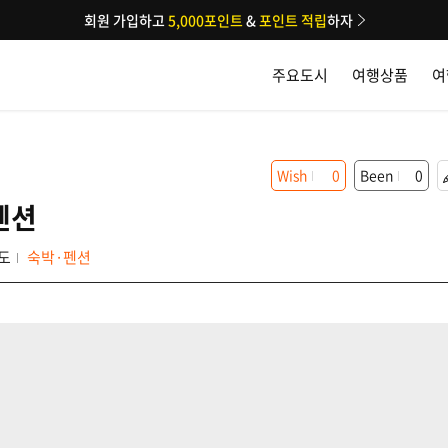
회원 가입하고
5,000포인트
&
포인트 적립
하자
주요도시
여행상품
여
Wish
0
Been
0
펜션
도
숙박·펜션