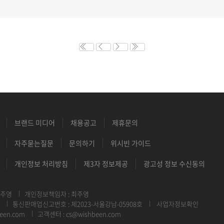
브랜드 미디어
채용공고
제휴문의
자주묻는질문
문의하기
위시빈 가이드
개인정보 처리방침
제3자 정보제공
광고성 정보 수신동의
최주영
개인정보책임자 : 최주영
통신판매업신고번호 : 제2023-서울강남-05908호
사업자정보확인
een.com
고객센터 : cs@wishbeen.com