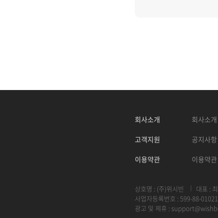
회사소개
회사소개
고객지원
공지사항
이용약관
이용약관
상호명 : (주)위시빈
대표 : 
사업자등록번호 : 599-88-01021
광고 및 제휴 :
support@wishb