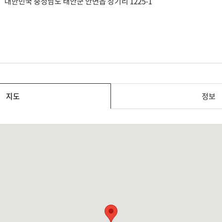
대한민국 충청남도 태안군 안면읍 창기리 1225-1
지도
정보