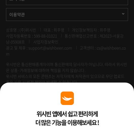
이용약관
상호명 : (주)위시빈
대표 : 최주영
개인정보책임자 : 최주영
사업자등록번호 : 599-88-01021
통신판매업신고번호 : 제2023-서울강
남-05908호
사업자정보확인
광고 및 제휴 :
support@wishbeen.com
고객센터 : cs@wishbeen.co
m
위시빈은 통신판매중개자이며 통신판매의 당사자가 아닙니다. 따라서 위시빈
은 상품·거래정보에 대하여 책임을 지지 않습니다.
위시빈 서비스의 모든 콘텐츠는 저작자에게 저작권이 있으므로 무단 업로드
혹은 사용 시 법적 책임이 발생할 수 있습니다.
Venture Enterprise
위시빈 앱에서 쉽고 편리하게
더 많은 기능을 이용해보세요 !