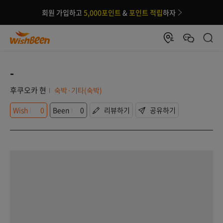
회원 가입하고
5,000포인트
&
포인트 적립
하자
-
후쿠오카 현
숙박·기타(숙박)
Wish
0
Been
0
리뷰하기
공유하기