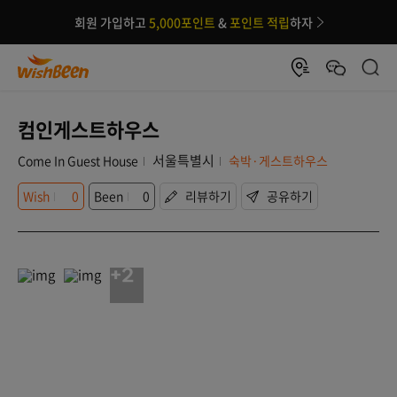
회원 가입하고
5,000포인트
&
포인트 적립
하자
컴인게스트하우스
서울특별시
Come In Guest House
숙박·게스트하우스
Wish
0
Been
0
리뷰하기
공유하기
+2