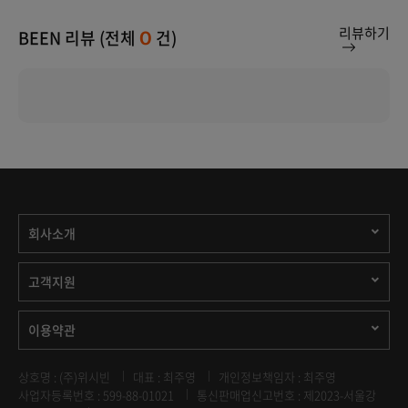
리뷰하기
BEEN 리뷰 (전체
건)
0
회사소개
고객지원
이용약관
상호명 : (주)위시빈
대표 : 최주영
개인정보책임자 : 최주영
사업자등록번호 : 599-88-01021
통신판매업신고번호 : 제2023-서울강