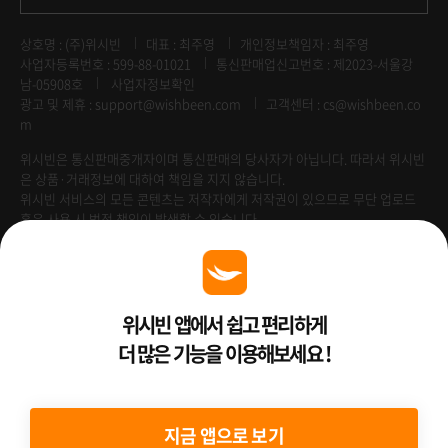
상호명 : (주)위시빈
대표 : 최주영
개인정보책임자 : 최주영
사업자등록번호 : 599-88-01021
통신판매업신고번호 : 제2023-서울강
남-05908호
사업자정보확인
광고 및 제휴 :
support@wishbeen.com
고객센터 : cs@wishbeen.co
m
위시빈은 통신판매중개자이며 통신판매의 당사자가 아닙니다. 따라서 위시빈
은 상품·거래정보에 대하여 책임을 지지 않습니다.
위시빈 서비스의 모든 콘텐츠는 저작자에게 저작권이 있으므로 무단 업로드
혹은 사용 시 법적 책임이 발생할 수 있습니다.
Venture Enterprise
위시빈 앱에서 쉽고 편리하게
더 많은 기능을 이용해보세요 !
2022 ⓒ Better Than WishBeen.
지금 앱으로 보기