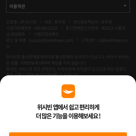
이용약관
상호명 : (주)위시빈
대표 : 최주영
개인정보책임자 : 최주영
사업자등록번호 : 599-88-01021
통신판매업신고번호 : 제2023-서울강
남-05908호
사업자정보확인
광고 및 제휴 :
support@wishbeen.com
고객센터 : cs@wishbeen.co
m
위시빈은 통신판매중개자이며 통신판매의 당사자가 아닙니다. 따라서 위시빈
은 상품·거래정보에 대하여 책임을 지지 않습니다.
위시빈 서비스의 모든 콘텐츠는 저작자에게 저작권이 있으므로 무단 업로드
혹은 사용 시 법적 책임이 발생할 수 있습니다.
Venture Enterprise
위시빈 앱에서 쉽고 편리하게
더 많은 기능을 이용해보세요 !