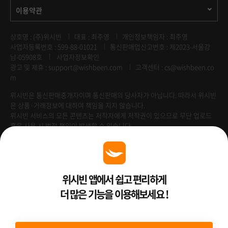
이용약관
상호명 : (주)위시빈
대표 : 최주영
개인정보책임자 : 최주영
사업자등록번호 : 599-88-01021
통신판매업신고번호 : 제2023-서울강
남-05908호
사업자정보확인
광고 및 제휴 :
support@wishbeen.com
고객센터 : cs@wishbeen.co
m
위시빈은 통신판매중개자이며 통신판매의 당사자가 아닙니다. 따라서 위시빈
은 상품·거래정보에 대하여 책임을 지지 않습니다.
위시빈 서비스의 모든 콘텐츠는 저작자에게 저작권이 있으므로 무단 업로드
혹은 사용 시 법적 책임이 발생할 수 있습니다.
Venture Enterprise
위시빈 앱에서 쉽고 편리하게
더 많은 기능을 이용해보세요 !