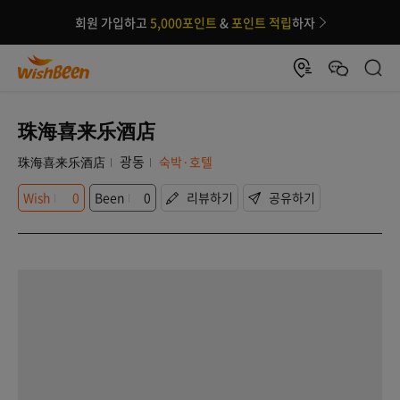
회원 가입하고
5,000포인트
&
포인트 적립
하자
珠海喜来乐酒店
광동
珠海喜来乐酒店
숙박·호텔
Wish
0
Been
0
리뷰하기
공유하기