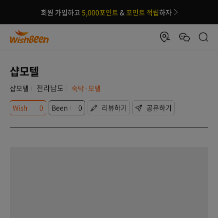
회원 가입하고
5,000포인트
&
포인트 적립
하자
샵모텔
전라남도
샵모텔
숙박·모텔
Wish
0
Been
0
리뷰하기
공유하기