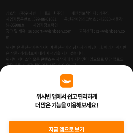
상호명 : (주)위시빈
대표 : 최주영
개인정보책임자 : 최주영
사업자등록번호 : 599-88-01021
통신판매업신고번호 : 제2023-서울강
남-05908호
사업자정보확인
광고 및 제휴 :
support@wishbeen.com
고객센터 : cs@wishbeen.co
m
위시빈은 통신판매중개자이며 통신판매의 당사자가 아닙니다. 따라서 위시빈
은 상품·거래정보에 대하여 책임을 지지 않습니다.
위시빈 서비스의 모든 콘텐츠는 저작자에게 저작권이 있으므로 무단 업로드
혹은 사용 시 법적 책임이 발생할 수 있습니다.
Venture Enterprise
위시빈 앱에서 쉽고 편리하게
더 많은 기능을 이용해보세요 !
2022 ⓒ Better Than WishBeen.
지금 앱으로 보기