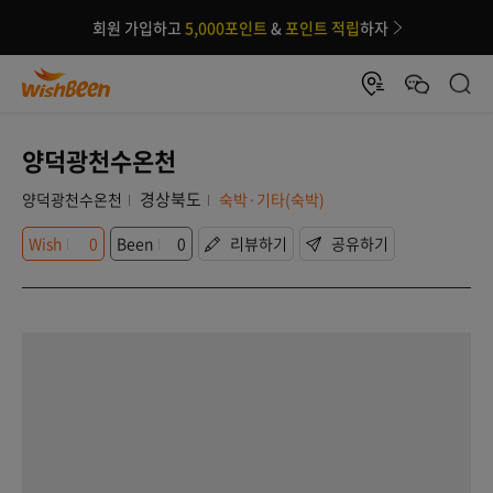
회원 가입하고
5,000포인트
&
포인트 적립
하자
양덕광천수온천
경상북도
양덕광천수온천
숙박·기타(숙박)
Wish
0
Been
0
리뷰하기
공유하기