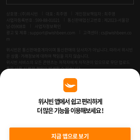
상호명 : (주)위시빈
대표 : 최주영
개인정보책임자 : 최주영
사업자등록번호 : 599-88-01021
통신판매업신고번호 : 제2023-서울강
남-05908호
사업자정보확인
광고 및 제휴 :
support@wishbeen.com
고객센터 : cs@wishbeen.co
m
위시빈은 통신판매중개자이며 통신판매의 당사자가 아닙니다. 따라서 위시빈
은 상품·거래정보에 대하여 책임을 지지 않습니다.
위시빈 서비스의 모든 콘텐츠는 저작자에게 저작권이 있으므로 무단 업로드
혹은 사용 시 법적 책임이 발생할 수 있습니다.
Venture Enterprise
위시빈 앱에서 쉽고 편리하게
더 많은 기능을 이용해보세요 !
2022 ⓒ Better Than WishBeen.
지금 앱으로 보기