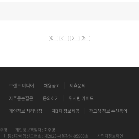
브랜드 미디어
채용공고
제휴문의
자주묻는질문
문의하기
위시빈 가이드
개인정보 처리방침
제3자 정보제공
광고성 정보 수신동의
최주영
개인정보책임자 : 최주영
통신판매업신고번호 : 제2023-서울강남-05908호
사업자정보확인