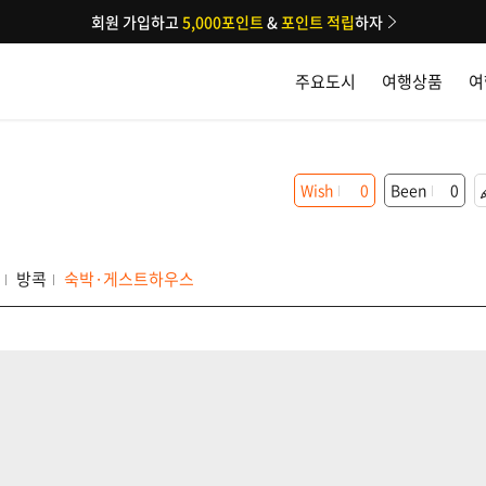
회원 가입하고
5,000포인트
&
포인트 적립
하자
주요도시
여행상품
여
Wish
0
Been
0
방콕
숙박·게스트하우스