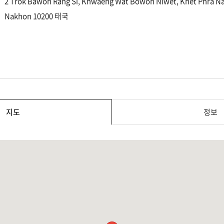
2 Trok Bawon Rang Si, Khwaeng Wat Bowon Niwet, Khet Phra N
Nakhon 10200 태국
지도
정보