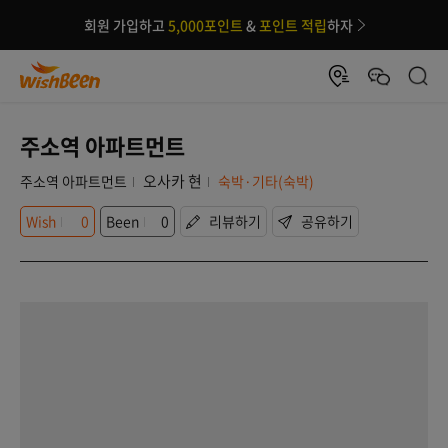
회원 가입하고
5,000포인트
&
포인트 적립
하자
주소역 아파트먼트
오사카 현
주소역 아파트먼트
숙박·기타(숙박)
Wish
0
Been
0
리뷰하기
공유하기