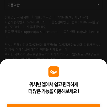
이용약관
상호명 : (주)위시빈
대표 : 최주영
개인정보책임자 : 최주영
사업자등록번호 : 599-88-01021
통신판매업신고번호 : 제2023-서울강
남-05908호
사업자정보확인
광고 및 제휴 :
support@wishbeen.com
고객센터 : cs@wishbeen.co
m
위시빈은 통신판매중개자이며 통신판매의 당사자가 아닙니다. 따라서 위시빈
은 상품·거래정보에 대하여 책임을 지지 않습니다.
위시빈 서비스의 모든 콘텐츠는 저작자에게 저작권이 있으므로 무단 업로드
혹은 사용 시 법적 책임이 발생할 수 있습니다.
Venture Enterprise
위시빈 앱에서 쉽고 편리하게
더 많은 기능을 이용해보세요 !