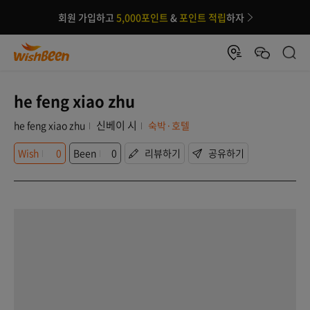
회원 가입하고
5,000포인트
&
포인트 적립
하자
he feng xiao zhu
신베이 시
he feng xiao zhu
숙박·호텔
Wish
0
Been
0
리뷰하기
공유하기