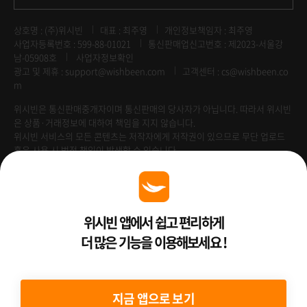
상호명 : (주)위시빈
대표 : 최주영
개인정보책임자 : 최주영
사업자등록번호 : 599-88-01021
통신판매업신고번호 : 제2023-서울강
남-05908호
사업자정보확인
광고 및 제휴 :
support@wishbeen.com
고객센터 : cs@wishbeen.co
m
위시빈은 통신판매중개자이며 통신판매의 당사자가 아닙니다. 따라서 위시빈
은 상품·거래정보에 대하여 책임을 지지 않습니다.
위시빈 서비스의 모든 콘텐츠는 저작자에게 저작권이 있으므로 무단 업로드
혹은 사용 시 법적 책임이 발생할 수 있습니다.
Venture Enterprise
위시빈 앱에서 쉽고 편리하게
더 많은 기능을 이용해보세요 !
2022 ⓒ Better Than WishBeen.
지금 앱으로 보기