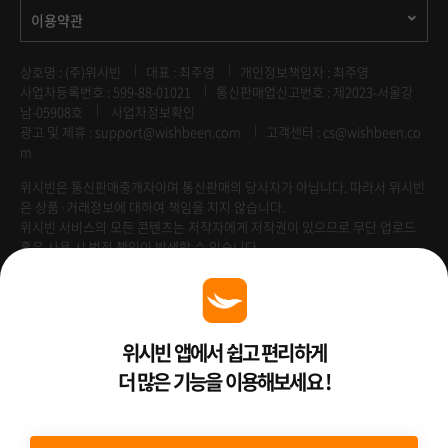
이용약관
상호명 : (주)위시빈
대표 : 최주영
개인정보책임자 : 최주영
사업자등록번호 : 599-88-01021
통신판매업신고번호 : 제2023-서울강
남-05908호
사업자정보확인
광고 및 제휴 :
support@wishbeen.com
고객센터 : cs@wishbeen.co
m
위시빈은 통신판매중개자이며 통신판매의 당사자가 아닙니다. 따라서 위시빈
은 상품·거래정보에 대하여 책임을 지지 않습니다.
위시빈 서비스의 모든 콘텐츠는 저작자에게 저작권이 있으므로 무단 업로드
혹은 사용 시 법적 책임이 발생할 수 있습니다.
Venture Enterprise
위시빈 앱에서 쉽고 편리하게
더 많은 기능을 이용해보세요 !