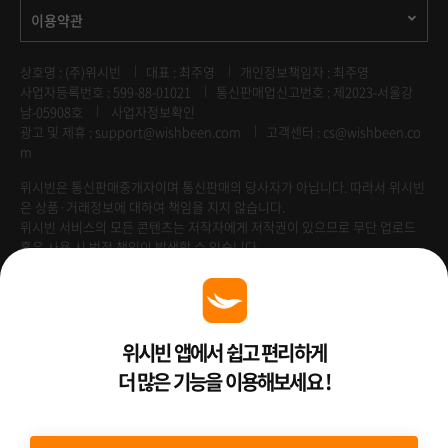
이용약관
상호명 : (주)위시빈
대표 : 최주영
개인정보책임자 : 최주영
사업자등록번호 : 599-88-01021
통신판매업신고번호 : 제2023-서울강
남-05908호
사업자정보확인
광고 및 제휴 :
support@wishbeen.com
고객센터 : cs@wishbeen.co
m
위시빈은 통신판매중개자이며 통신판매의 당사자가 아닙니다. 따라서 위시빈
은 상품·거래정보에 대하여 책임을 지지 않습니다.
위시빈 서비스의 모든 콘텐츠는 저작자에게 저작권이 있으므로 무단 업로드
혹은 사용 시 법적 책임이 발생할 수 있습니다.
Venture Enterprise
위시빈 앱에서 쉽고 편리하게
더 많은 기능을 이용해보세요 !