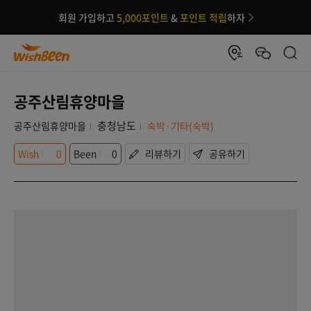
회원 가입하고
5,000포인트
&
포인트 적립
하자
공주산림휴양마을
충청남도
공주산림휴양마을
숙박·기타(숙박)
Wish
0
Been
0
리뷰하기
공유하기