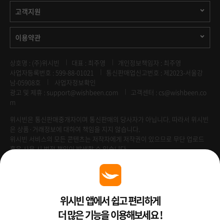
고객지원
이용약관
상호명 : (주)위시빈
대표 : 최주영
개인정보책임자 : 최주영
사업자등록번호 : 599-88-01021
통신판매업신고번호 : 제2023-서울강
남-05908호
사업자정보확인
광고 및 제휴 :
support@wishbeen.com
고객센터 : cs@wishbeen.co
m
위시빈은 통신판매중개자이며 통신판매의 당사자가 아닙니다. 따라서 위시빈
은 상품·거래정보에 대하여 책임을 지지 않습니다.
위시빈 서비스의 모든 콘텐츠는 저작자에게 저작권이 있으므로 무단 업로드
혹은 사용 시 법적 책임이 발생할 수 있습니다.
Venture Enterprise
위시빈 앱에서 쉽고 편리하게
더 많은 기능을 이용해보세요 !