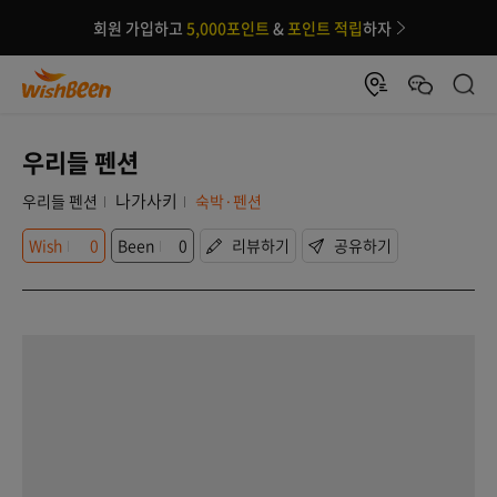
회원 가입하고
5,000포인트
&
포인트 적립
하자
우리들 펜션
나가사키
우리들 펜션
숙박·펜션
Wish
0
Been
0
리뷰하기
공유하기