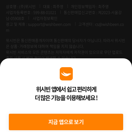
상호명 : (주)위시빈
대표 : 최주영
개인정보책임자 : 최주영
사업자등록번호 : 599-88-01021
통신판매업신고번호 : 제2023-서울강
남-05908호
사업자정보확인
광고 및 제휴 :
support@wishbeen.com
고객센터 : cs@wishbeen.co
m
위시빈은 통신판매중개자이며 통신판매의 당사자가 아닙니다. 따라서 위시빈
은 상품·거래정보에 대하여 책임을 지지 않습니다.
위시빈 서비스의 모든 콘텐츠는 저작자에게 저작권이 있으므로 무단 업로드
혹은 사용 시 법적 책임이 발생할 수 있습니다.
Venture Enterprise
위시빈 앱에서 쉽고 편리하게
더 많은 기능을 이용해보세요 !
2022 ⓒ Better Than WishBeen.
지금 앱으로 보기