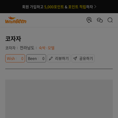
회원 가입하고
5,000포인트
&
포인트 적립
하자
코자자
전라남도
코자자
숙박·모텔
Wish
0
Been
0
리뷰하기
공유하기