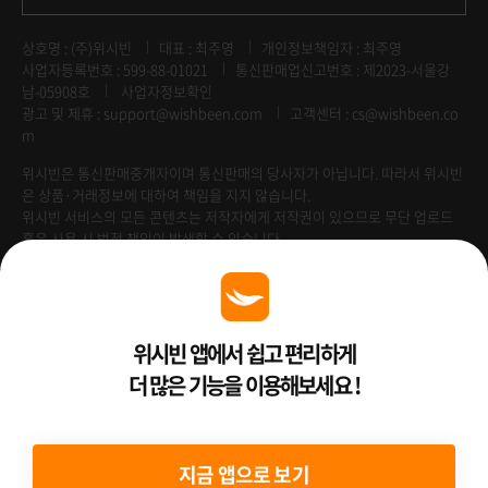
상호명 : (주)위시빈
대표 : 최주영
개인정보책임자 : 최주영
사업자등록번호 : 599-88-01021
통신판매업신고번호 : 제2023-서울강
남-05908호
사업자정보확인
광고 및 제휴 :
support@wishbeen.com
고객센터 : cs@wishbeen.co
m
위시빈은 통신판매중개자이며 통신판매의 당사자가 아닙니다. 따라서 위시빈
은 상품·거래정보에 대하여 책임을 지지 않습니다.
위시빈 서비스의 모든 콘텐츠는 저작자에게 저작권이 있으므로 무단 업로드
혹은 사용 시 법적 책임이 발생할 수 있습니다.
Venture Enterprise
위시빈 앱에서 쉽고 편리하게
더 많은 기능을 이용해보세요 !
2022 ⓒ Better Than WishBeen.
지금 앱으로 보기