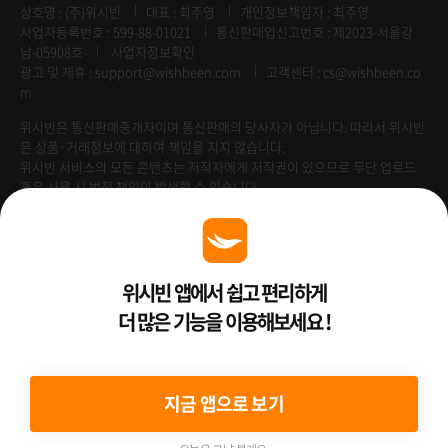
상호명 : (주)위시빈
대표 : 최주영
개인정보책임자 : 최주영
사업자등록번호 : 599-88-01021
통신판매업신고번호 : 제2023-서울강
남-05908호
사업자정보확인
광고 및 제휴 :
support@wishbeen.com
고객센터 : cs@wishbeen.co
m
위시빈은 통신판매중개자이며 통신판매의 당사자가 아닙니다. 따라서 위시빈
은 상품·거래정보에 대하여 책임을 지지 않습니다.
위시빈 서비스의 모든 콘텐츠는 저작자에게 저작권이 있으므로 무단 업로드
혹은 사용 시 법적 책임이 발생할 수 있습니다.
Venture Enterprise
위시빈 앱에서 쉽고 편리하게
더 많은 기능을 이용해보세요 !
2022 ⓒ Better Than WishBeen.
지금 앱으로 보기