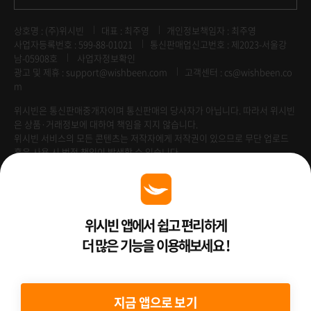
상호명 : (주)위시빈
대표 : 최주영
개인정보책임자 : 최주영
사업자등록번호 : 599-88-01021
통신판매업신고번호 : 제2023-서울강
남-05908호
사업자정보확인
광고 및 제휴 :
support@wishbeen.com
고객센터 : cs@wishbeen.co
m
위시빈은 통신판매중개자이며 통신판매의 당사자가 아닙니다. 따라서 위시빈
은 상품·거래정보에 대하여 책임을 지지 않습니다.
위시빈 서비스의 모든 콘텐츠는 저작자에게 저작권이 있으므로 무단 업로드
혹은 사용 시 법적 책임이 발생할 수 있습니다.
Venture Enterprise
위시빈 앱에서 쉽고 편리하게
더 많은 기능을 이용해보세요 !
2022 ⓒ Better Than WishBeen.
지금 앱으로 보기