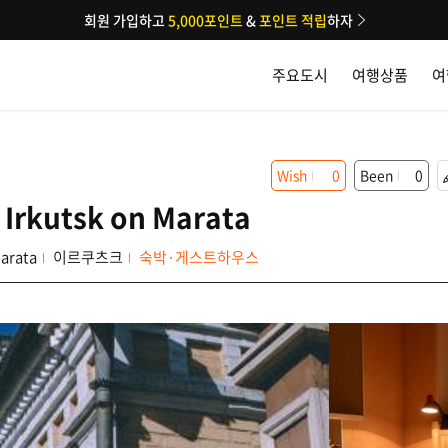
회원 가입하고
5,000포인트
&
포인트 적립
하자
주요도시
여행상품
여
Wish
0
Been
0
 Irkutsk on Marata
Marata
이르쿠츠크
숙박·게스트하우스