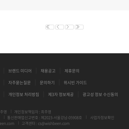
브랜드 미디어
채용공고
제휴문의
자주묻는질문
문의하기
위시빈 가이드
개인정보 처리방침
제3자 정보제공
광고성 정보 수신동의
최주영
개인정보책임자 : 최주영
통신판매업신고번호 : 제2023-서울강남-05908호
사업자정보확인
een.com
고객센터 : cs@wishbeen.com