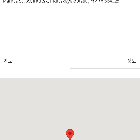
Marata St, 39, Irkutsk, Irkutskaya oblast', 러시아 664025
지도
정보