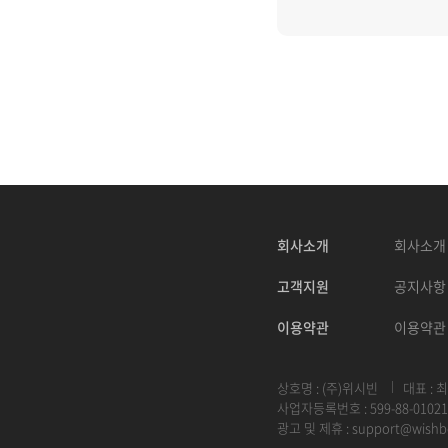
회사소개
회사소개
고객지원
공지사항
이용약관
이용약관
상호명 : (주)위시빈
대표 : 
사업자등록번호 : 599-88-01021
광고 및 제휴 :
support@wishb