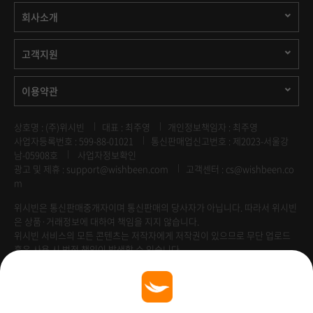
회사소개
고객지원
이용약관
상호명 : (주)위시빈
대표 : 최주영
개인정보책임자 : 최주영
사업자등록번호 : 599-88-01021
통신판매업신고번호 : 제2023-서울강
남-05908호
사업자정보확인
광고 및 제휴 :
support@wishbeen.com
고객센터 : cs@wishbeen.co
m
위시빈은 통신판매중개자이며 통신판매의 당사자가 아닙니다. 따라서 위시빈
은 상품·거래정보에 대하여 책임을 지지 않습니다.
위시빈 서비스의 모든 콘텐츠는 저작자에게 저작권이 있으므로 무단 업로드
혹은 사용 시 법적 책임이 발생할 수 있습니다.