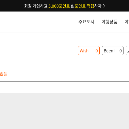
회원 가입하고
5,000포인트
&
포인트 적립
하자
주요도시
여행상품
여
Wish
0
Been
0
호텔