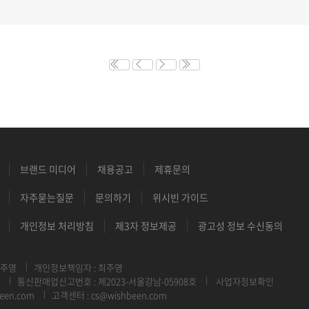
브랜드 미디어
채용공고
제휴문의
자주묻는질문
문의하기
위시빈 가이드
개인정보 처리방침
제3자 정보제공
광고성 정보 수신동의
최주영
개인정보책임자 : 최주영
통신판매업신고번호 : 제2023-서울강남-05908호
사업자정보확인
een.com
고객센터 : cs@wishbeen.com