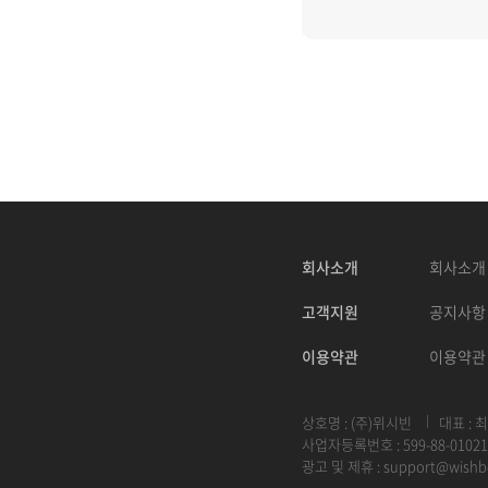
회사소개
회사소개
고객지원
공지사항
이용약관
이용약관
상호명 : (주)위시빈
대표 : 
사업자등록번호 : 599-88-01021
광고 및 제휴 :
support@wishb