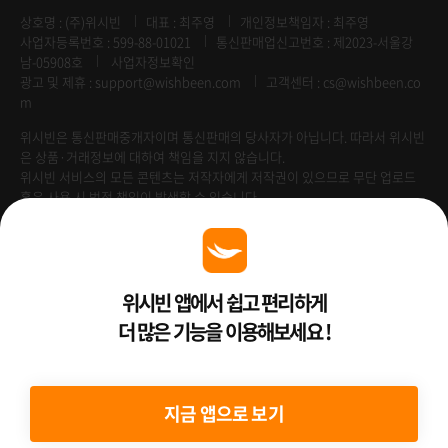
상호명 : (주)위시빈
대표 : 최주영
개인정보책임자 : 최주영
사업자등록번호 : 599-88-01021
통신판매업신고번호 : 제2023-서울강
남-05908호
사업자정보확인
광고 및 제휴 :
support@wishbeen.com
고객센터 : cs@wishbeen.co
m
위시빈은 통신판매중개자이며 통신판매의 당사자가 아닙니다. 따라서 위시빈
은 상품·거래정보에 대하여 책임을 지지 않습니다.
위시빈 서비스의 모든 콘텐츠는 저작자에게 저작권이 있으므로 무단 업로드
혹은 사용 시 법적 책임이 발생할 수 있습니다.
Venture Enterprise
위시빈 앱에서 쉽고 편리하게
더 많은 기능을 이용해보세요 !
2022 ⓒ Better Than WishBeen.
지금 앱으로 보기