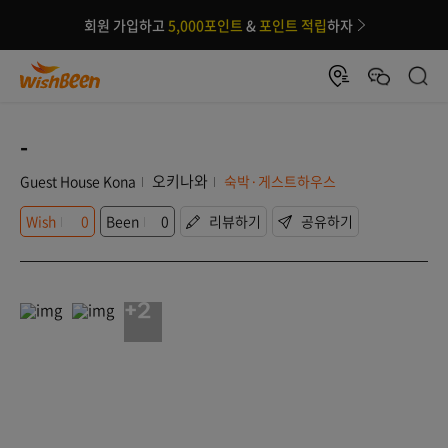
회원 가입하고
5,000포인트
&
포인트 적립
하자
-
오키나와
Guest House Kona
숙박·게스트하우스
Wish
0
Been
0
리뷰하기
공유하기
+2