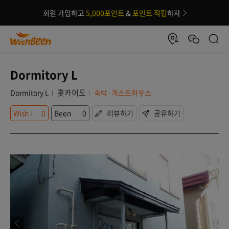
회원 가입하고
5,000포인트
&
포인트 적립
하자
Dormitory L
홋카이도
Dormitory L
숙박·게스트하우스
Wish
0
Been
0
리뷰하기
공유하기