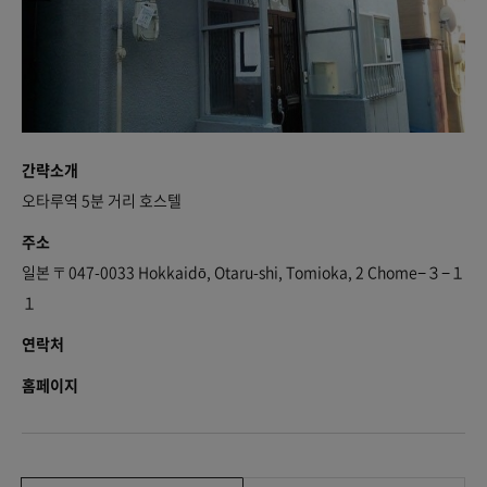
간략소개
오타루역 5분 거리 호스텔
주소
일본 〒047-0033 Hokkaidō, Otaru-shi, Tomioka, 2 Chome−３−１
１
연락처
홈페이지