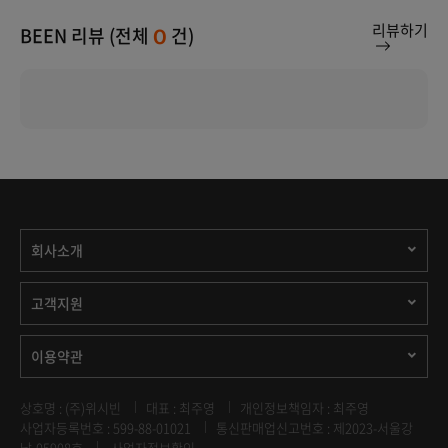
리뷰하기
BEEN 리뷰 (전체
건)
0
회사소개
고객지원
이용약관
상호명 : (주)위시빈
대표 : 최주영
개인정보책임자 : 최주영
사업자등록번호 : 599-88-01021
통신판매업신고번호 : 제2023-서울강
남-05908호
사업자정보확인