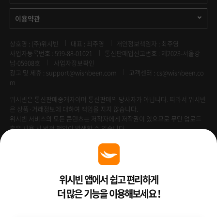
이용약관
상호명 : (주)위시빈
대표 : 최주영
개인정보책임자 : 최주영
사업자등록번호 : 599-88-01021
통신판매업신고번호 : 제2023-서울강
남-05908호
사업자정보확인
광고 및 제휴 :
support@wishbeen.com
고객센터 : cs@wishbeen.co
m
위시빈은 통신판매중개자이며 통신판매의 당사자가 아닙니다. 따라서 위시빈
은 상품·거래정보에 대하여 책임을 지지 않습니다.
위시빈 서비스의 모든 콘텐츠는 저작자에게 저작권이 있으므로 무단 업로드
혹은 사용 시 법적 책임이 발생할 수 있습니다.
Venture Enterprise
위시빈 앱에서 쉽고 편리하게
더 많은 기능을 이용해보세요 !