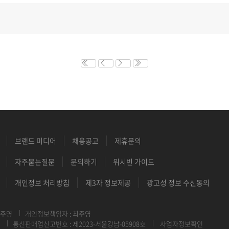
브랜드 미디어
채용공고
제휴문의
자주묻는질문
문의하기
위시빈 가이드
개인정보 처리방침
제3자 정보제공
광고성 정보 수신동의
최주영
개인정보책임자 : 최주영
통신판매업신고번호 : 제2023-서울강남-05908호
사업자정보확인