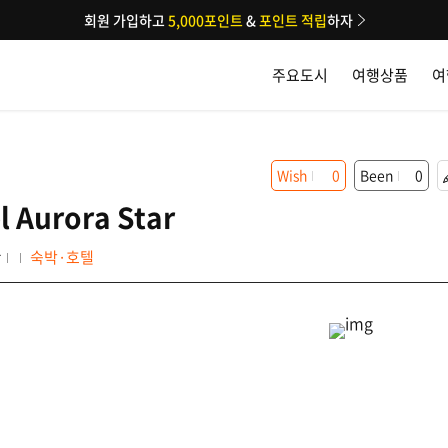
회원 가입하고
5,000포인트
&
포인트 적립
하자
주요도시
여행상품
여
Wish
0
Been
0
l Aurora Star
r
숙박·호텔