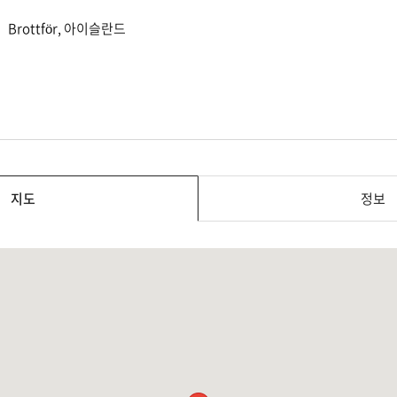
Brottför, 아이슬란드
지도
정보