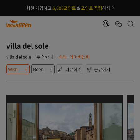
회원 가입하고
5,000포인트
&
포인트 적립
하자
villa del sole
투스카니
villa del sole
숙박·에어비앤비
Wish
0
Been
0
리뷰하기
공유하기