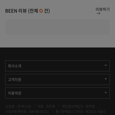
리뷰하기
BEEN 리뷰 (전체
건)
0
회사소개
고객지원
이용약관
상호명 : (주)위시빈
대표 : 최주영
개인정보책임자 : 최주영
사업자등록번호 : 599-88-01021
통신판매업신고번호 : 제2023-서울강