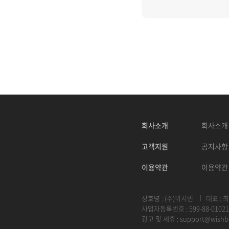
회사소개
회사소개
고객지원
공지사항
이용약관
이용약관
상호명 : (주)위시빈
대표 : 
사업자등록번호 : 599-88-01021
광고 및 제휴 :
support@wishb