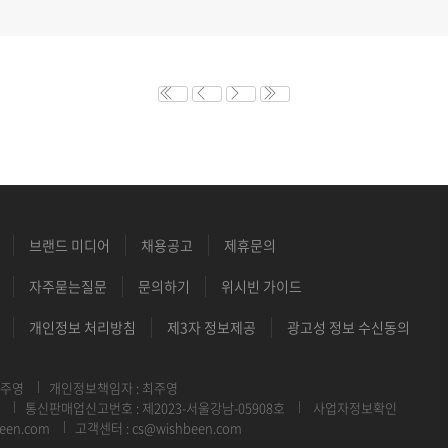
브랜드 미디어
채용공고
제휴문의
자주묻는질문
문의하기
위시빈 가이드
개인정보 처리방침
제3자 정보제공
광고성 정보 수신동의
최주영
개인정보책임자 : 최주영
통신판매업신고번호 : 제2023-서울강남-05908호
사업자정보확인
een.com
고객센터 : cs@wishbeen.com