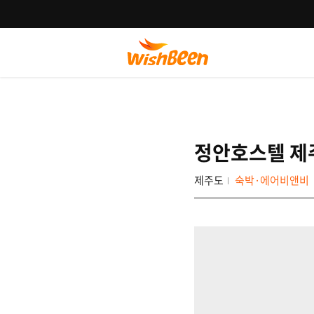
정안호스텔 제
제주도
숙박·에어비앤비