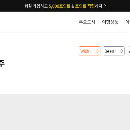
회원 가입하고
5,000포인트
&
포인트 적립
하자
주요도시
여행상품
여
Wish
0
Been
0
주