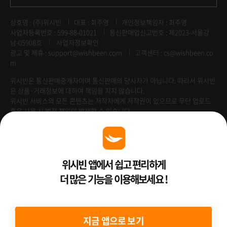
상호명 : (주)위시빈
대표 : 최주영
개인정보책임자 : 최주영
사업자등록번호 : 599-88-01021
통신판매업신고번호 : 제2023-서울강
남-05908호
사업자정보확인
광고 및 제휴 :
support@wishbeen.com
고객센터 : cs@wishbeen.co
m
위시빈은 통신판매중개자이며 통신판매의 당사자가 아닙니다. 따라서 위시빈
은 상품·거래정보에 대하여 책임을 지지 않습니다.
위시빈 서비스의 모든 콘텐츠는 저작자에게 저작권이 있으므로 무단 업로드
혹은 사용 시 법적 책임이 발생할 수 있습니다.
Venture Enterprise
위시빈 앱에서 쉽고 편리하게
더 많은 기능을 이용해보세요 !
2022 ⓒ Better Than WishBeen.
지금 앱으로 보기