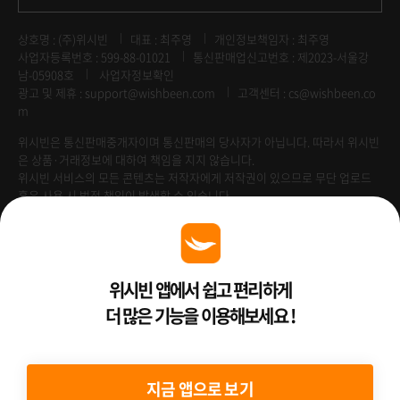
상호명 : (주)위시빈
대표 : 최주영
개인정보책임자 : 최주영
사업자등록번호 : 599-88-01021
통신판매업신고번호 : 제2023-서울강
남-05908호
사업자정보확인
광고 및 제휴 :
support@wishbeen.com
고객센터 : cs@wishbeen.co
m
위시빈은 통신판매중개자이며 통신판매의 당사자가 아닙니다. 따라서 위시빈
은 상품·거래정보에 대하여 책임을 지지 않습니다.
위시빈 서비스의 모든 콘텐츠는 저작자에게 저작권이 있으므로 무단 업로드
혹은 사용 시 법적 책임이 발생할 수 있습니다.
Venture Enterprise
위시빈 앱에서 쉽고 편리하게
더 많은 기능을 이용해보세요 !
2022 ⓒ Better Than WishBeen.
지금 앱으로 보기