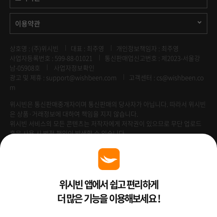
이용약관
상호명 : (주)위시빈
대표 : 최주영
개인정보책임자 : 최주영
사업자등록번호 : 599-88-01021
통신판매업신고번호 : 제2023-서울강
남-05908호
사업자정보확인
광고 및 제휴 :
support@wishbeen.com
고객센터 : cs@wishbeen.co
m
위시빈은 통신판매중개자이며 통신판매의 당사자가 아닙니다. 따라서 위시빈
은 상품·거래정보에 대하여 책임을 지지 않습니다.
위시빈 서비스의 모든 콘텐츠는 저작자에게 저작권이 있으므로 무단 업로드
혹은 사용 시 법적 책임이 발생할 수 있습니다.
Venture Enterprise
위시빈 앱에서 쉽고 편리하게
더 많은 기능을 이용해보세요 !