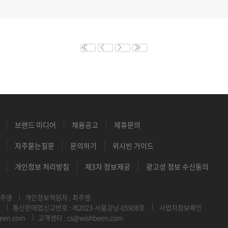
브랜드 미디어
채용공고
제휴문의
자주묻는질문
문의하기
위시빈 가이드
개인정보 처리방침
제3자 정보제공
광고성 정보 수신동의
최주영
개인정보책임자 : 최주영
통신판매업신고번호 : 제2023-서울강남-05908호
사업자정보확인
een.com
고객센터 : cs@wishbeen.com