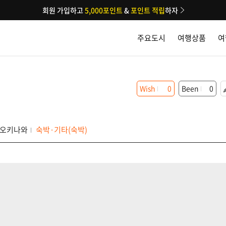
회원 가입하고
5,000포인트
&
포인트 적립
하자
주요도시
여행상품
여
Wish
0
Been
0
오키나와
숙박·기타(숙박)