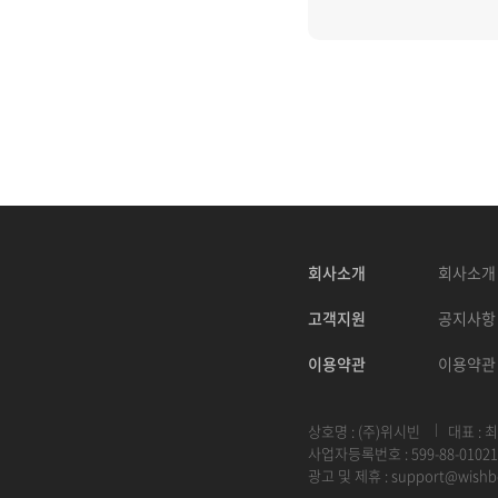
회사소개
회사소개
고객지원
공지사항
이용약관
이용약관
상호명 : (주)위시빈
대표 : 
사업자등록번호 : 599-88-01021
광고 및 제휴 :
support@wishb