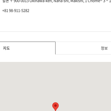
일본 〒900-0013 Okinawa-ken, Naha-shi, Makishi, 1 Chome
+81 98-911-5282
지도
정보