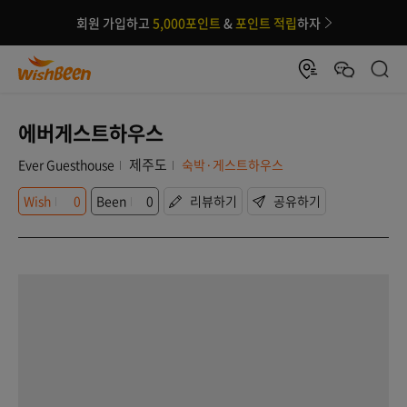
회원 가입하고
5,000포인트
&
포인트 적립
하자
에버게스트하우스
제주도
Ever Guesthouse
숙박·게스트하우스
Wish
0
Been
0
리뷰하기
공유하기