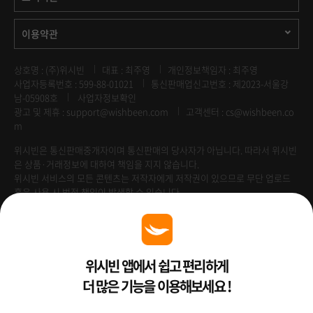
이용약관
상호명 : (주)위시빈
대표 : 최주영
개인정보책임자 : 최주영
사업자등록번호 : 599-88-01021
통신판매업신고번호 : 제2023-서울강
남-05908호
사업자정보확인
광고 및 제휴 :
support@wishbeen.com
고객센터 : cs@wishbeen.co
m
위시빈은 통신판매중개자이며 통신판매의 당사자가 아닙니다. 따라서 위시빈
은 상품·거래정보에 대하여 책임을 지지 않습니다.
위시빈 서비스의 모든 콘텐츠는 저작자에게 저작권이 있으므로 무단 업로드
혹은 사용 시 법적 책임이 발생할 수 있습니다.
Venture Enterprise
위시빈 앱에서 쉽고 편리하게
더 많은 기능을 이용해보세요 !