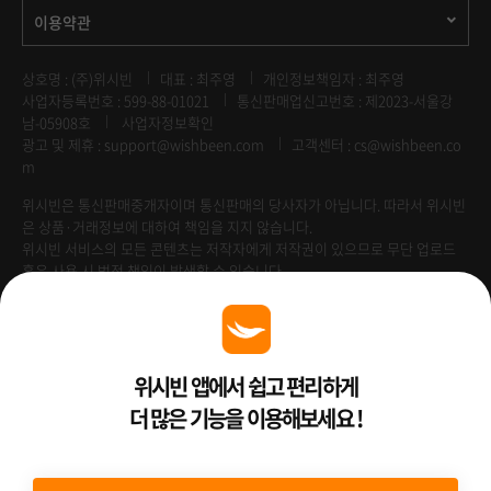
이용약관
상호명 : (주)위시빈
대표 : 최주영
개인정보책임자 : 최주영
사업자등록번호 : 599-88-01021
통신판매업신고번호 : 제2023-서울강
남-05908호
사업자정보확인
광고 및 제휴 :
support@wishbeen.com
고객센터 : cs@wishbeen.co
m
위시빈은 통신판매중개자이며 통신판매의 당사자가 아닙니다. 따라서 위시빈
은 상품·거래정보에 대하여 책임을 지지 않습니다.
위시빈 서비스의 모든 콘텐츠는 저작자에게 저작권이 있으므로 무단 업로드
혹은 사용 시 법적 책임이 발생할 수 있습니다.
Venture Enterprise
위시빈 앱에서 쉽고 편리하게
더 많은 기능을 이용해보세요 !