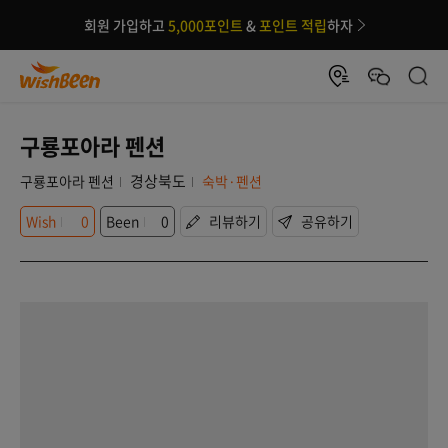
회원 가입하고
5,000포인트
&
포인트 적립
하자
구룡포아라 펜션
경상북도
구룡포아라 펜션
숙박·펜션
Wish
0
Been
0
리뷰하기
공유하기