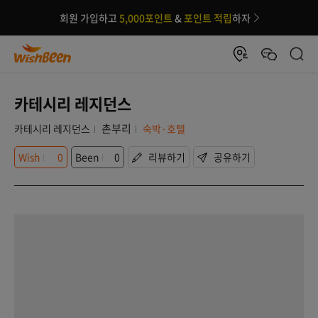
회원 가입하고
5,000포인트
&
포인트 적립
하자
카테시리 레지던스
촌부리
카테시리 레지던스
숙박·호텔
Wish
0
Been
0
리뷰하기
공유하기