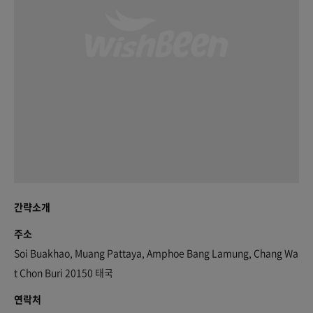
간략소개
주소
Soi Buakhao, Muang Pattaya, Amphoe Bang Lamung, Chang Wa
t Chon Buri 20150 태국
연락처