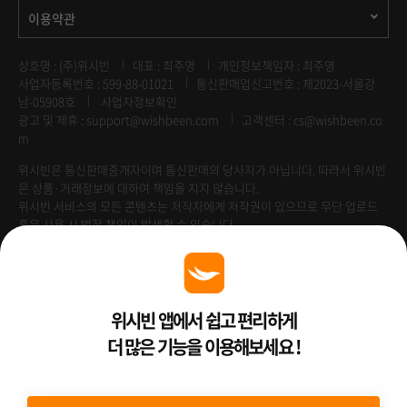
이용약관
상호명 : (주)위시빈
대표 : 최주영
개인정보책임자 : 최주영
사업자등록번호 : 599-88-01021
통신판매업신고번호 : 제2023-서울강
남-05908호
사업자정보확인
광고 및 제휴 :
support@wishbeen.com
고객센터 : cs@wishbeen.co
m
위시빈은 통신판매중개자이며 통신판매의 당사자가 아닙니다. 따라서 위시빈
은 상품·거래정보에 대하여 책임을 지지 않습니다.
위시빈 서비스의 모든 콘텐츠는 저작자에게 저작권이 있으므로 무단 업로드
혹은 사용 시 법적 책임이 발생할 수 있습니다.
Venture Enterprise
위시빈 앱에서 쉽고 편리하게
더 많은 기능을 이용해보세요 !